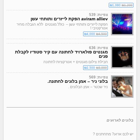
₪1,080
₪1,200
צפיות: 539
aviram alliev הפקת לייזרים ותותחי עשן
הפקת לייזרים ותותחי עשן – כולל מגנטים ללא הגבלה מחיר
אטרקטיבי !
₪4,000
₪4,500
צפיות: 636
מגנטים פולארויד לחתונה עם קיר סטודיו לקבלת
פנים
חבילת צילום מגנטים + אטרקציות לחתונה
₪2,500
₪3,000
צפיות: 569
בלוני ניר – אמן בלונים לחתונה.
ניר שכטר – אמן הבלונים .
בלונים לארועים
יש לכם ארוע? מתחתנים ?