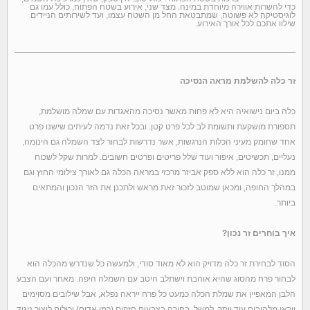
כדי להשרות אווירה מיוחדת במינה. מצד שני, אירוע בשטח הפתוח, כולל עמו גם
לוגיסטיקה לא פשוטה, שמתבטאת החל מן השטח עצמו, ועד לשירותים הניידים
שילוו אתכם לכל אורך האירוע.
זר כלה להשלמת מראה הנסיכה
כלה ביום נישואיה היא לא פחות מאשר נסיכה מהאגדות עם שמלה מושלמת,
תספורת מושקעת ותשומת לב לכל פרט קטן. ובכל זאת נדמה לעיתים שישנו פרט
אחד שחומק מעיני הכלות הנרגשות, אשר נדרשות לבחור לצד השמלה גם הינומה,
נעליים, תכשיטים, איפור ועוד שלל פריטים ופרטים חשובים. למרות שקל לשכוח
ממנו, זר כלה הוא ללא ספק אביזר מרכזי במראה הכלה גם לאורך צילומי החוץ וגם
במהלך החופה, ומכאן שמוטב לזכור זאת מראש ולתכנן את הזר הנכון והמתאים
ביותר.
איך בוחרים זר נכון?
הסוד לבחירת זר כלה מדויק הוא לא מאוד סודי, ולמעשה כל שנדרש מהכלה הוא
לבחור פרח מהסוג שהיא אוהבת וישתלב היטב עם השמלה היפה. מאחר ועם הצבע
הלבן המאפיין את שמלת הכלה כמעט כל פרח ייראה נפלא, אבל שילובים מסוימים
ייראו מלהיבים עוד יותר. למשל, בחירה בצבעים חזקים (כמו אדום) יכולים ליצור ניגוד