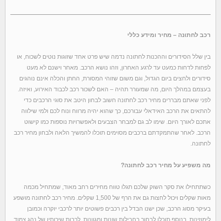
רכב לחתונה – מחיר ומידע כללי
בין שלל הסידורים וההכנות לחתונה נדמה שיש פרט אחד שזוגות נוטים לשכוח, או
לפחות לדחות כמעט עד לרגע האחרון, וזהו נושא הרכב. מאחר וישנם לא מעט
סידורים ולחצים ביום הגדול, וגם משום שזוהי המסורת, החתן והכלה אינם נוהגים
בעצמם במהלך היום, מה שמעורר תהיה – האם לשכור רכב לכבוד האירוע, ואיזה.
לפני שאתם מבררים מחיר רכב לחתונה חשוב לבחון היטב את סוגי הרכבים כדי
להתאים את הרכב האידאלי עבורכם, כך שהוא יהיה מרווח ונוח לכם ולמי שילווה
אתכם לאורך היום. שימו לב גם למבחר הצבעים ולאפשרויות נוספות כמו קישוט
הרכב. לאחר שהתמקדתם ברכבים מסוימים תוכלו להמשיך הלאה ולבחון מחיר רכב
לחתונה.
מה משפיע על מחיר רכב לחתונה?
כשתתחילו את סקר השוק שלכם תגלו טווח מחירים רחב מאוד, שמתחיל מכמה
מאות שקלים ויכול לחצות גם את הרף של 1,500 שקלים. מחיר רכב לחתונה מושפע
בעיקר מסוג הרכב, שכן ישנו הבדל בין רכבים פשוטים יותר לרכבי יוקרה וכמובן
לימוזינות. בנוסף תוכלו לבחור בחבילות שונות ומגוונות, לרבות שירותיו של נהג צמוד