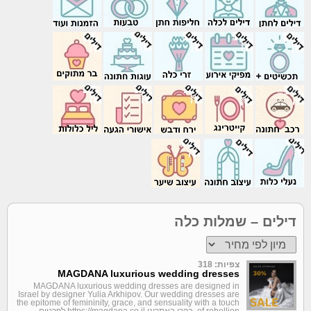
דילים – שמלות כלה
צפיות: 318
MAGDANA luxurious wedding dresses
MAGDANA luxurious wedding dresses are designed in
Israel by designer Yulia Arkhipov. Our wedding dresses are
the epitome of femininity, grace, and sensuality with a touch