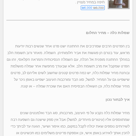
חיפה במחיר מצויין .
₪6,000
₪6,700
שמלות כלה – מחיר החלום
בין הפרטים הרבים שמרכיבים את החתונה ישנו פרט אחד שנשים רבות יודעות
מראש, עוד בטרם הן פוגשות את אביר חלומותיהן. השמלה. מאחר ורוב תשומת הלב
במהלך החתונה מופנית אל הכלה, עם השמלה הנסיכותית והמראה הקלאסי, זהו גם
הפרט שמקבל את מרב תשומת הלב. אלא שבעודך מחפשת אחר שמלה מושלמת
ובוחנת מחיר שמלות כלה, יש כמה פרטים קטנים שחשוב לשים אליהם לב, פרטים
שישפיעו גם על המחיר. למשל, סוג הבד ומורכבות העיצוב ישפיעו באופן ניכר על
מחיר שמלות כלה, וכן השאלה הבסיסית האם את שוכרת שמלה – או קונה.
איך לבחור נכון
מחיר שמלות כלה נקבע על פי העיצוב, מורכבותו, סוג הבד ואלמנטים שונים
שמתווספים אליו (עיטורים מיוחדים, למשל) אבל אין ספק שישנה גם השפעה רבה
לשירותים נוספים שאת יכולה לקבל במקום, כמו איפור ושיער, הגעה עד לביתך כדי
להכין אותך לאירוע באופן אישי, וכן אספקת פריטים משלימים כמו תכשיטים או