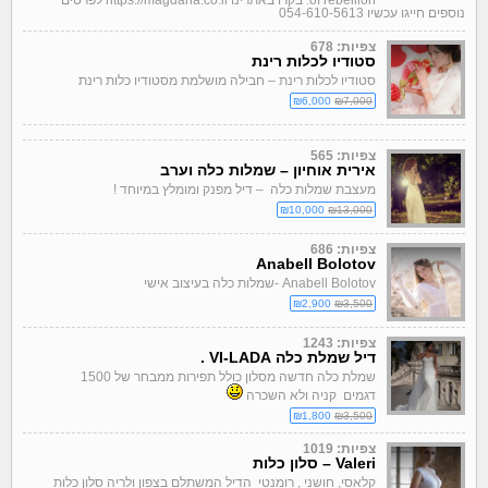
of rebellion. בקרו באתרינו https://magdana.co.il לפרטים
נוספים חייגו עכשיו 054-610-5613
צפיות: 678
סטודיו לכלות רינת
סטודיו לכלות רינת – חבילה מושלמת מסטודיו כלות רינת
₪6,000
₪7,000
צפיות: 565
אירית אוחיון – שמלות כלה וערב
מעצבת שמלות כלה – דיל מפנק ומומלץ במיוחד !
₪10,000
₪13,000
צפיות: 686
Anabell Bolotov
Anabell Bolotov -שמלות כלה בעיצוב אישי
₪2,900
₪3,500
צפיות: 1243
דיל שמלת כלה VI-LADA .
שמלת כלה חדשה מסלון כולל תפירות ממבחר של 1500
דגמים
קניה ולא השכרה
₪1,800
₪3,500
צפיות: 1019
Valeri – סלון כלות
קלאסי, חושני , רומנטי הדיל המשתלם בצפון ולריה סלון כלות