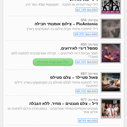
דיל יינות לאירוע או חתונה .
Kfar Hayayin- כפר היין .
₪1,199
₪1,350
צפיות: 856
PicAntonio – צילום אומנותי חבילה
דיל לחתונה מיוחד מבית צילום ביו המומלצים בארץ
₪9,650
₪11,350
צפיות: 850
סמפל דיגיי לאירועים.
תומר אביטל דיגיי לאירועים – חבילה אטרקטיבית לחתונה לזמן
מוגבל !
כולל אטרקציה מתנה!!!
₪3,000
₪4,000
צפיות: 887
פאול סטיילר – צלם סטילס
דיל לחתונה מיוחד לצלם סטילס בין המבוקשים בארץ- דילים
לחתונות
₪6,000
₪6,500
צפיות: 977
דיל – צלם מגנטים – מחיר. ללא הגבלה
מגנטים איכותיים במחיר אטרקטיבי . בצפון מרכז ודרום לחתונה או
אירוע אחר
₪799
₪1,000