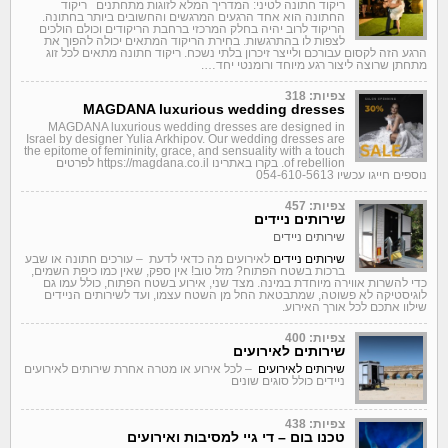
ריקוד חתונה לטיני: המדריך המלא לזוגות מתחתנים ריקוד
החתונה הוא אחד הרגעים המרגשים והחשובים ביותר בחתונה.
הריקוד לרוב יהיה בחלק המרכזי ברחבת הריקודים וכולם הולכים
לצפות לו בהתרגשות. בחירת הריקוד המתאים יכולה להפוך את
הרגע הזה לקסום עבורכם ולייצר זיכרון בלתי נשכח. ריקוד חתונה מתאים לכל זוג
מתחתן שרוצה ליצור רגע מיוחד ורומנטי יחד….
צפיות: 318
MAGDANA luxurious wedding dresses
MAGDANA luxurious wedding dresses are designed in
Israel by designer Yulia Arkhipov. Our wedding dresses are
the epitome of femininity, grace, and sensuality with a touch
of rebellion. בקרו באתרינו https://magdana.co.il לפרטים
נוספים חייגו עכשיו 054-610-5613
צפיות: 457
שירותים ניידים
שירותים ניידים
שירותים ניידים
לאירועים מה כדאי לדעת – עורכים חתונה או שבע
ברכות בשטח הפתוח? מזל טוב! אין ספק, שאין כמו כיפת השמים,
כדי להשרות אווירה מיוחדת במינה. מצד שני, אירוע בשטח הפתוח, כולל עמו גם
לוגיסטיקה לא פשוטה, שמתבטאת החל מן השטח עצמו, ועד לשירותים הניידים
שילוו אתכם לכל אורך האירוע.
צפיות: 400
שירותים לאירועים
שירותים לאירועים
– לכל אירוע או מטרה אחרת שירותים לאירועים
ניידים כולל סוגים שונים
צפיות: 438
טכנו בום – די גיי למסיבות ואירועים