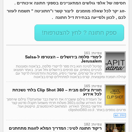
חסיפה של אלפי גולשים המתעניינים בספקי חתונה איכותיים .
-זוג יקר לכל שאלה מוזמנים
ליצור קשר
ו"חתוניטה " תשמח לעזור
לכם , לכוון ולסייעה בבחירת דיל חתונה .
ספק חתונה ? לחץ להצטרפות!
צפיות: 161
לימודי סלסה בירושלים – הצטרפו ל-Salsa
Jerusalem
קפיטל לטינה הוא בית ספר לריקודי סלסה, בצ'אטה וסגנונות
לטיניים נוספים, עם סניפים בירושלים ותל אביב. באתר תמצאו
מידע על קורסים, שיעורי ניסיון, מסיבות והזדמנויות לרקוד עם
קהילה תומכת ומקצועית. קורס בצ'אטה למתחילים קורס בצ'אטה
צפיות: 165
חוויית צילום מבית – Clip Shot 360 בלתי נשכחת
לכל אירוע
על העמדת צילום ששברה את הרשת כבר שמעתם?! צילום שיהפוך
את האירוע שלכם ב360 מעלות תרתי משמע! תקבלו סרטון קצר
וחדשני במהלך האירוע המותאם לאינסטגרם, טיקטוק ועוד.
פרטים נוספים באתר. clipshot360.co.il
₪1,350
צפיות: 182
ריקוד חתונה לטיני: המדריך המלא לזוגות מתחתנים