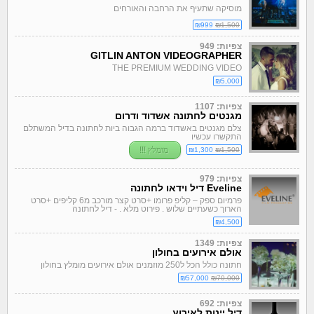
מוסיקה שתעיף את הרחבה והאורחים
₪999
₪1,500
צפיות: 949
GITLIN ANTON VIDEOGRAPHER
THE PREMIUM WEDDING VIDEO
₪5,000
צפיות: 1107
מגנטים לחתונה אשדוד ודרום
צלם מגנטים באשדוד ברמה הגבוה ביות לחתונה בדיל המשתלם
התקשרו עכשיו
מומלץ
!!!
₪1,300
₪1,500
צפיות: 979
Eveline דיל וידאו לחתונה
פרמיום ספק – קליפ פרומו +סרט קצר מורכב מ6 קליפים +סרט
הארוך כשעתיים שלוש . פירוט מלא .
-
דיל לחתונה
₪4,500
צפיות: 1349
אולם אירועים בחולון
חתונה כולל הכל ל250 מוזמנים אולם אירועים מומלץ בחולון
₪57,000
₪70,000
צפיות: 692
דיל יינות לאירוע