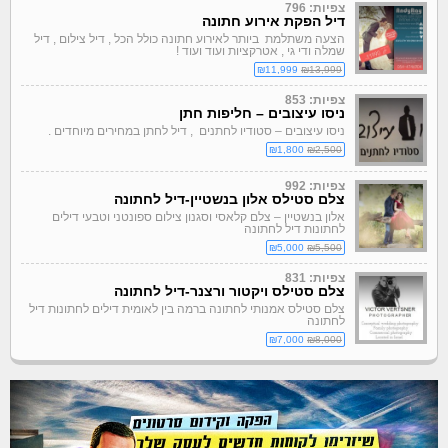
צפיות: 796
דיל הפקת אירוע חתונה
הצעה משתלמת ביותר לאירוע חתונה כולל הכל , דיל צילום , דיל
שמלה ודי גי , אטרקציות ועוד ועוד !
₪11,999
₪13,999
צפיות: 853
ניסו עיצובים – חליפות חתן
ניסו עיצובים – סטודיו לחתנים , דיל לחתן במחירים מיוחדים .
₪1,800
₪2,500
צפיות: 992
צלם סטילס אלון בנשטיין-דיל לחתונה
אלון בנשטיין – צלם קלאסי וסגנון צילום ספונטני וטבעי
דילים
לחתונות דיל לחתונה
₪5,000
₪5,500
צפיות: 831
צלם סטילס ויקטור ורצנר-דיל לחתונה
צלם סטילס אמנותי לחתונה ברמה בין לאומית
דילים לחתונות דיל
לחתונה
₪7,000
₪8,000