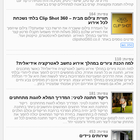
מידע על קורסים, שיעורי ניסיון, מסיבות והזדמנויות לרקוד עם
קהילה תומכת ומקצועית. קורס בצ'אטה למתחילים קורס בצ'אטה
צפיות: 164
חוויית צילום מבית – Clip Shot 360 בלתי נשכחת
לכל אירוע
על העמדת צילום ששברה את הרשת כבר שמעתם?! צילום שיהפוך
את האירוע שלכם ב360 מעלות תרתי משמע! תקבלו סרטון קצר
וחדשני במהלך האירוע המותאם לאינסטגרם, טיקטוק ועוד.
פרטים נוספים באתר. clipshot360.co.il
₪1,350
צפיות: 110
למה הכנת ציורים במהלך אירוע נחשב לאטרקציה אידיאלית?
למה הכנת ציורים במהלך אירוע נחשב לאטרקציה אידיאלית? כאשר מתכננים
אירוע, חתונה או כל חגיגה אחרת, כולנו מחפשים דרכים להפוך אותו לייחודי ובלתי
נשכח. אחת הדרכים המעניינות והמרהיבות ביותר לעשות זאת היא על ידי הכללת
ציורים שמתבצעים במהלך האירוע עצמו. הציורים אינם רק מוסיפים צבע וחיים
לאירוע, אלא גם משאירים אחריהם זיכרון אמנותי שמצטייר בזמן…
צפיות: 181
ריקוד חתונה לטיני: המדריך המלא לזוגות מתחתנים
ריקוד חתונה לטיני: המדריך המלא לזוגות מתחתנים ריקוד
החתונה הוא אחד הרגעים המרגשים והחשובים ביותר בחתונה.
הריקוד לרוב יהיה בחלק המרכזי ברחבת הריקודים וכולם הולכים
לצפות לו בהתרגשות. בחירת הריקוד המתאים יכולה להפוך את
הרגע הזה לקסום עבורכם ולייצר זיכרון בלתי נשכח. ריקוד חתונה מתאים לכל זוג
מתחתן שרוצה ליצור רגע מיוחד ורומנטי יחד….
צפיות: 453
שירותים ניידים