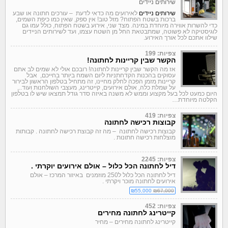
שירותים ניידים
שירותים ניידים
לאירועים מה כדאי לדעת – עורכים חתונה או שבע
ברכות בשטח הפתוח? מזל טוב! אין ספק, שאין כמו כיפת השמים,
כדי להשרות אווירה מיוחדת במינה. מצד שני, אירוע בשטח הפתוח, כולל עמו גם
לוגיסטיקה לא פשוטה, שמתבטאת החל מן השטח עצמו, ועד לשירותים הניידים
שילוו אתכם לכל אורך האירוע.
צפיות: 199
הקשר שבין קריינות לחתונה!
אז מה הקשר שבין קריינות לחתונה! רובכם אולי לא שמים לב אתם
עסוקים בהכנות הקדחתניות ליום השמח ביותר בחייכם, אבל
קריינות מזמן הפכה לחלק מחיינו, זה מתחיל בטלפון הראשון לבירור
על שמלת כלה, אולם אירועים, קייטרינג, מעצבי השולחנות ועוד..,
היום כמעט לכל בעל מקצוע וממש לא משנה באיזה סדר גודל תמצאו שיש לו בטלפון
הקלטה מיוחדת…
צפיות: 419
קבוצות רכישה לחתונה
קבוצות רכישה לחתונה – מה זה קבוצת רכישה לחתונה . קבותות
מוצלחות רכישה חתונות .
צפיות: 2245
דיל לחתונה הכל כלול – אולם אירועים יוקרתי .
דיל לחתונה הכל כלול ל250 מוזמנים באיזור המרכז – אולם
אירועים לחתונה מוכר ויקרתי .
₪55,000
₪67,000
צפיות: 452
קייטרינג לחתונה מחירים
קייטרינג לחתונה מחירים – מחיר