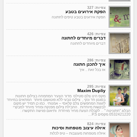
צפיות: 327
הפקת אירועים בטבע
הפקת אירועים בטבע טיפים לחתונה
צפיות: 426
דברים מיוחדים לחתונה
דברים מיוחדים לחתונה
צפיות: 286
איך לתכנן חתונה
אז בכל זאת .. איך
צפיות: 295
Maxim Dupliy
מקס הינו צלם סטילס מדור הצעיר המתמחה בצילום חתונות
בסגנון חד ונקי , צילום טבעי ללא פוטושום מיותר המתאים במיוחד
לזוגות המחפשים צלם קלאסי – אמנותי . כמו כן תמיד יש מקום
לבקשות מיוחדות . החבילת צילום מפנקת ומחיר מיוחד למבקרי
הבלוג "חתוניטה " . לקבלת הצעת מחיר מויחדת ותיאום פגישה התקשרו :
0532421220 מקסים P.S…
צפיות: 824
איולה עיצוב מטפחות וסיכות
איולה מטפחות מעוצבות – טיפ לכלות